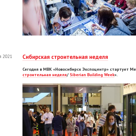
Сибирская строительная неделя
я 2021
Сегодня в МВК «Новосибирск Экспоцентр»
стартует
Ме
строительная неделя
/
Siberian Building Week
».