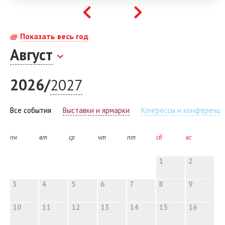
Показать весь год
Август
2026/
2027
Все события
Выставки и ярмарки
Конгрессы и конференци
пн
вт
ср
чт
пт
сб
вс
1
1
2
2
3
3
4
4
5
5
6
6
7
7
8
8
9
9
10
10
11
11
12
12
13
13
14
14
15
15
16
16