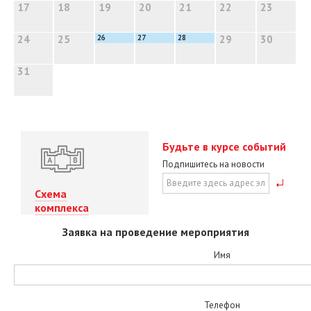
17
17
18
18
19
19
20
20
21
21
22
22
23
23
24
24
25
25
26
26
27
27
28
28
29
29
30
30
31
31
Будьте в курсе событий
Подпишитесь на новости
Схема
комплекса
Заявка на проведение мероприятия
Имя
Телефон