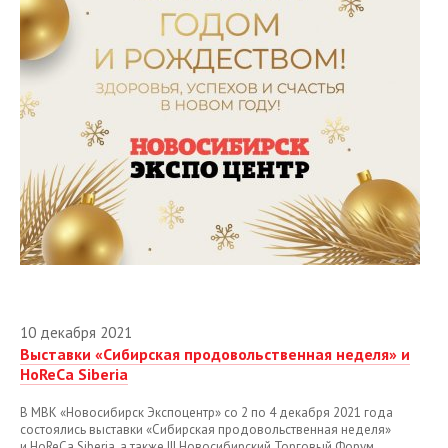
Январь
Февраль
Март
Апрель
Июнь
Сентябрь
Ноябрь
Декабрь
10 декабря 2021
2020
Выставки «Сибирская продовольственная неделя» и
2019
HoReCa Siberia
2018
В МВК «Новосибирск Экспоцентр» со 2 по 4 декабря 2021 года
состоялись выставки «Сибирская продовольственная неделя»
2017
и
HoReCa Siberia
, а также
III
Новосибирский Торговый Форум.