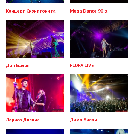
Концерт Скриптонита
Мega Dance 90-х
Дан Балан
FLORA LIVE
Лариса Долина
Дима Билан