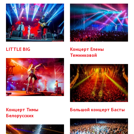
LITTLE BIG
Концерт Елены
Темниковой
Концерт Тимы
Большой концерт Басты
Белорусских