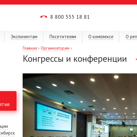
8 800 555 18 81
Экспонентам
Посетителям
О комплексе
О рег
Главная
›
Организаторам
›
Конгрессы и конференции
ятия
ации
сибирск