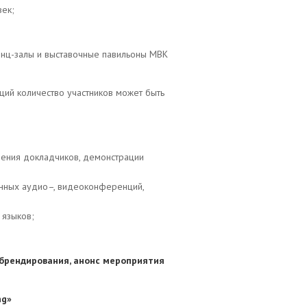
век;
енц-залы и выставочные павильоны МВК
ий количество участников может быть
ления докладчиков, демонстрации
нных аудио–, видеоконференций,
 языков
;
брендирования, анонс мероприятия
ng»