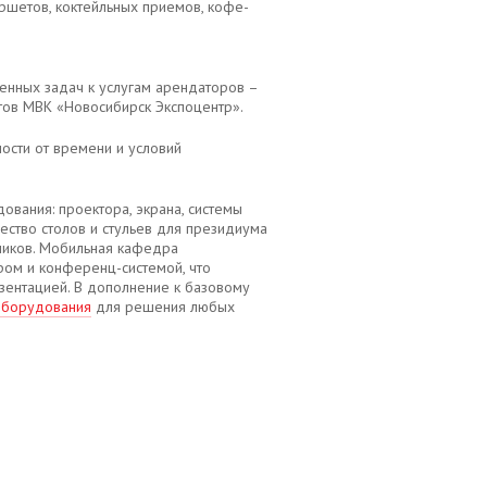
ршетов, коктейльных приемов, кофе-
енных задач к услугам арендаторов –
тов МВК «Новосибирск Экспоцентр».
ости от времени и условий
ования: проектора, экрана, системы
ество столов и стульев для президиума
тников. Мобильная кафедра
ом и конференц-системой, что
зентацией. В дополнение к базовому
оборудования
для решения любых