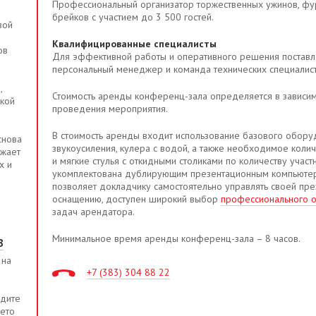
Профессиональный организатор торжественных ужинов, фу
брейков с участием до 3 500 гостей.
вой
Квалифицированные специалисты
ов
Для эффективной работы и оперативного решения поставл
персональный менеджер и команда технических специалис
,
Стоимость аренды конференц-зала определяется в зависим
кой
проведения мероприятия.
В стоимость аренды входит использование базового оборуд
снова
звукоусиления, кулера с водой, а также необходимое колич
ажает
и мягкие стулья с откидными столиками по количеству учас
х и
укомплектована дублирующим презентационным компьютер
позволяет докладчику самостоятельно управлять своей пре
оснащению, доступен широкий выбор
профессионального 
задач арендатора.
Минимальное время аренды конференц-зала – 8 часов.
B
 на
+7 (383) 304 88 22
идите
Лето