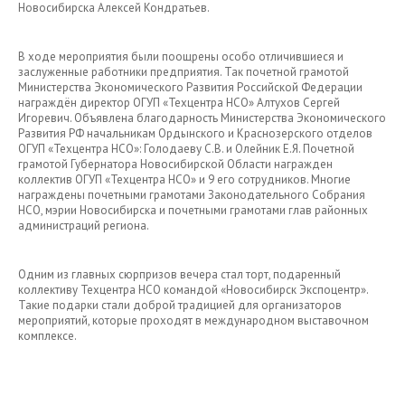
Новосибирска Алексей Кондратьев.
В ходе мероприятия были поощрены особо отличившиеся и
заслуженные работники предприятия. Так почетной грамотой
Министерства Экономического Развития Российской Федерации
награждён директор ОГУП «Техцентра НСО» Алтухов Сергей
Игоревич. Объявлена благодарность Министерства Экономического
Развития РФ начальникам Ордынского и Краснозерского отделов
ОГУП «Техцентра НСО»: Голодаеву С.В. и Олейник Е.Я. Почетной
грамотой Губернатора Новосибирской Области награжден
коллектив ОГУП «Техцентра НСО» и 9 его сотрудников. Многие
награждены почетными грамотами Законодательного Собрания
НСО, мэрии Новосибирска и почетными грамотами глав районных
администраций региона.
Одним из главных сюрпризов вечера стал торт, подаренный
коллективу Техцентра НСО командой «Новосибирск Экспоцентр».
Такие подарки стали доброй традицией для организаторов
мероприятий, которые проходят в международном выставочном
комплексе.