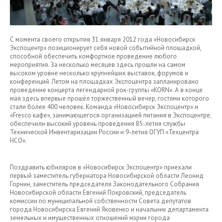
С момента своего открытия 31 января 2012 года «Новосибирск
Экспоцентр» позиционирует себя новой событийной площадкой,
способной обеспечить комфортное проведение любого
мероприятия. За несколько месяцев здесь прошли на самом
высоком уровне несколько крупнейших выставок, форумов и
конференций. Летом на площадках Экспоцентра запланировано
проведение концерта легендарной рок-группы «KORN». А в конце
мая здесь впервые прошёл торжественный вечер, гостями которого
стали более 400 человек. Команда «Новосибирск Экспоцентр» и
«Fresco кафе», занимающегося организацией питания в Экспоцентре,
обеспечили высокий уровень проведения 85-летия службы
Технической Инвентаризации России и 9-летия ОГУП «Техцентра
НСО».
Поздравить юбиляров в «Новосибирск Экспоцентр» приехали
первый заместитель губернатора Новосибирской области Леонид
Горнин, заместитель председателя Законодательного Собрания
Новосибирской области Евгений Покровский, председатель
комиссии по муниципальной собственности Совета депутатов
города Новосибирска Евгений Яковенко и начальник департамента
земельных и имущественных отношений мэрии города