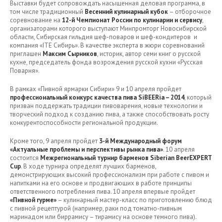
Выставки будет сопровождать насыщенная деловая программа, в
том числе традиционный
Весенний кулинарный кубок
– отборочное
соревнование на
12-й Чемпионат России по кулинарии и сервису
,
организаторами которого выступают Минпромторг Новосибирской
области, Сибирская гильдия шеф-поваров и шеф-кондитеров и
компания «ITE Сибирь». В качестве эксперта в жюри соревнований
приглашен
Максим Сырников
, историк, автор семи книг о русской
кухне, председатель фонда возрождения русской кухни «Русская
Поварня».
В рамках «Пивной ярмарки Сибири» 9 и 10 апреля пройдет
профессиональный конкурс качества пива SiBEERia – 2014
, который
призван поддержать традиции пивоварения, новые технологии и
творческий подход к созданию пива, а также способствовать росту
конкурентоспособности региональной продукции.
Кроме того, 9 апреля пройдет
3-й Международный форум
«Актуальные проблемы и перспективы рынка пива»
. 10 апреля
состоится
Межрегиональный турнир барменов Siberian BeerEXPERT
Cup
. В ходе турнира определят лучших барменов,
демонстрирующих высокий профессионализм при работе с пивом и
напитками на его основе и продвигающих в работе принципы
ответственного потребления пива. 10 апреля впервые пройдет
«Пивной гурме»
– кулинарный мастер-класс по приготовлению блюд
с пивной рецептурой (например, раки под томатно-пивным
маринадом или биррамису – тирамису на основе темного пива).