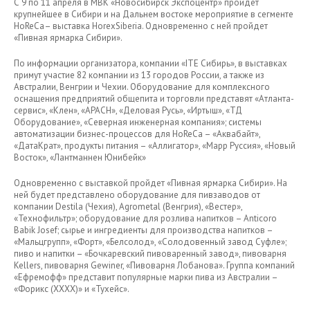
С 9 по 11 апреля в МВК «Новосибирск Экспоцентр» пройдет
крупнейшее в Сибири и на Дальнем востоке мероприятие в сегменте
HoReCa– выставка HorexSiberia. Одновременно с ней пройдет
«Пивная ярмарка Сибири».
По информации организатора, компании «ITE Сибирь», в выставках
примут участие 82 компании из 13 городов России, а также из
Австралии, Венгрии и Чехии. Оборудование для комплексного
оснащения предприятий общепита и торговли представят «Атланта-
сервис», «Клен», «APACH», «Деловая Русь», «Иртыш», «ТД
Оборудование», «Северная инженерная компания»; системы
автоматизации бизнес-процессов для HoReCa – «Аквабайт»,
«ДатаКрат», продукты питания – «Аллигатор», «Марр Руссия», «Новый
Восток», «Лантманнен Юнибейк»
Одновременно с выставкой пройдет «Пивная ярмарка Сибири». На
ней будет представлено оборудование для пивзаводов от
компании Destila (Чехия), Agrometal (Венгрия), «Вестер»,
«Технофильтр»; оборудование для розлива напитков – Anticoro
Babik Josef; сырье и ингредиенты для производства напитков –
«Мальцгрупп», «Форт», «Белсолод», «Солодовенный завод Суфле»;
пиво и напитки – «Бочкаревский пивоваренный завод», пивоварня
Kellers, пивоварня Gewiner, «Пивоварня Лобанова». Группа компаний
«Ефремофф» представит популярные марки пива из Австралии –
«Форикс (XXXX)» и «Тухейс».