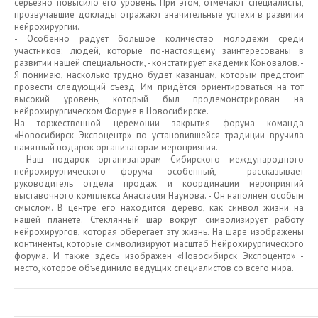
серьёзно повысило его уровень. При этом, отмечают специалисты,
прозвучавшие доклады отражают значительные успехи в развитии
нейрохирургии.
- Особенно радует большое количество молодёжи среди
участников: людей, которые по-настоящему заинтересованы в
развитии нашей специальности, - констатирует академик Коновалов. -
Я понимаю, насколько трудно будет казанцам, которым предстоит
провести следующий съезд. Им придётся ориентироваться на тот
высокий уровень, который был продемонстрирован на
нейрохирургическом Форуме в Новосибирске.
На торжественной церемонии закрытия форума команда
«Новосибирск Экспоцентр» по установившейся традиции вручила
памятный подарок организаторам мероприятия.
- Наш подарок организаторам Сибирского международного
нейрохирургического форума особенный, - рассказывает
руководитель отдела продаж и координации мероприятий
выставочного комплекса Анастасия Наумова. - Он наполнен особым
смыслом. В центре его находится дерево, как символ жизни на
нашей планете. Стеклянный шар вокруг символизирует работу
нейрохирургов, которая оберегает эту жизнь. На шаре изображены
континенты, которые символизируют масштаб Нейрохирургического
форума. И также здесь изображен «Новосибирск Экспоцентр» -
место, которое объединило ведущих специалистов со всего мира.