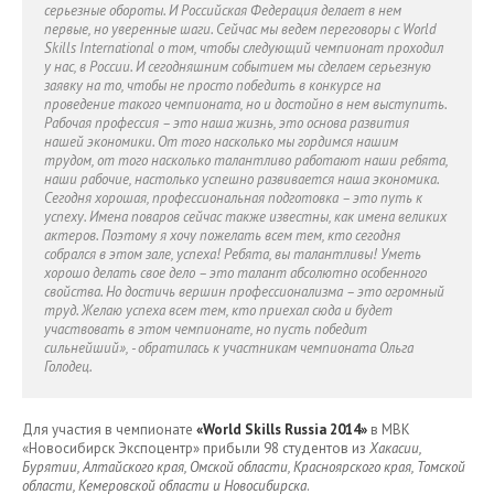
серьезные обороты. И Российская Федерация делает в нем
первые, но уверенные шаги. Сейчас мы ведем переговоры с World
Skills International о том, чтобы следующий чемпионат проходил
у нас, в России. И сегодняшним событием мы сделаем серьезную
заявку на то, чтобы не просто победить в конкурсе на
проведение такого чемпионата, но и достойно в нем выступить.
Рабочая профессия – это наша жизнь, это основа развития
нашей экономики. От того насколько мы гордимся нашим
трудом, от того насколько талантливо работают наши ребята,
наши рабочие, настолько успешно развивается наша экономика.
Сегодня хорошая, профессиональная подготовка – это путь к
успеху. Имена поваров сейчас также известны, как имена великих
актеров. Поэтому я хочу пожелать всем тем, кто сегодня
собрался в этом зале, успеха! Ребята, вы талантливы! Уметь
хорошо делать свое дело – это талант абсолютно особенного
свойства. Но достичь вершин профессионализма – это огромный
труд. Желаю успеха всем тем, кто приехал сюда и будет
участвовать в этом чемпионате, но пусть победит
сильнейший», - обратилась к участникам чемпионата Ольга
Голодец.
Для участия в чемпионате
«World Skills Russia 2014»
в МВК
«Новосибирск Экспоцентр» прибыли 98 студентов из
Хакасии,
Бурятии, Алтайского края, Омской области, Красноярского края, Томской
области, Кемеровской области и Новосибирска
.