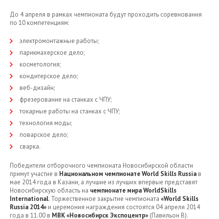
До 4 апреля в рамках чемпионата будут проходить соревнования
по 10 компетенциям:
электромонтажные работы;
парикмахерское дело;
косметология;
кондитерское дело;
веб-дизайн;
фрезерование на станках с ЧПУ;
токарные работы на станках с ЧПУ;
технология моды;
поварское дело;
сварка.
Победители отборочного чемпионата Новосибирской области
примут участие в
Национальном чемпионате World Skills Russia
в
мае 2014 года в Казани, а лучшие из лучших впервые представят
Новосибирскую область на
чемпионате мира WorldSkills
International
. Торжественное закрытие чемпионата
«World Skills
Russia 2014»
и церемония награждения состоятся 04 апреля 2014
года в 11.00 в
МВК «Новосибирск Экспоцентр»
(Павильон B).