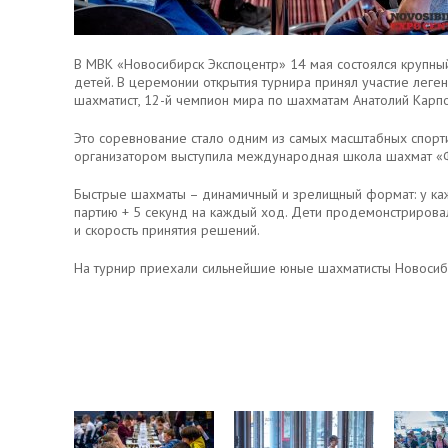
В МВК «Новосибирск Экспоцентр» 14 мая состоялся крупны
детей. В церемонии открытия турнира принял участие леге
шахматист, 12-й чемпион мира по шахматам Анатолий Карпо
Это соревнование стало одним из самых масштабных спорти
организатором выступила международная школа шахмат «
Быстрые шахматы – динамичный и зрелищный формат: у каж
партию + 5 секунд на каждый ход. Дети продемонстрировал
и скорость принятия решений.
На турнир приехали сильнейшие юные шахматисты Новосиби