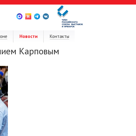
ионе
Новости
Контакты
лием Карповым