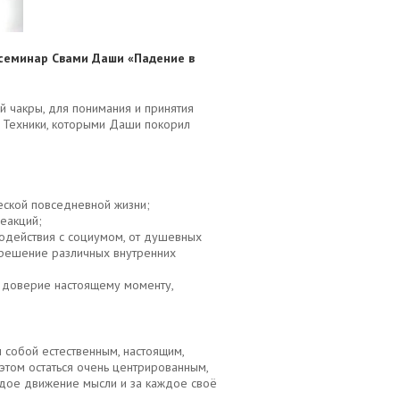
семинар Свами Даши «Падение в
й чакры, для понимания и принятия
. Техники, которыми Даши покорил
еской повседневной жизни;
реакций;
модействия с социумом, от душевных
 решение различных внутренних
з доверие настоящему моменту,
м собой естественным, настоящим,
этом остаться очень центрированным,
ждое движение мысли и за каждое своё