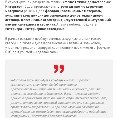
В самом крупном разделе выставки -
«Малоэтажное домостроение.
Интерьер»
- будут представлены
строительные и отделочные
материалы
, решения для
фасадов
,
изоляционные материалы
,
купольные конструкции для загородных домов
,
окна и двери
,
лестницы и лестничные ограждения
,
искусственный и натуральный
камень
,
сантехника и керамика
. А также мебель, предметы
интерьера
и
интерьерное освещение
.
В рамках выставки пройдут семинары, круглые столы и мастер-
классы. По словам директора выставки Светланы Новиковой,
участники продемонстрируют свои новинки практически в формате
DIY
(do it yourself – «сделай сам»).
«Мастер-классы пройдут в конференц-залах и рядом с
выставочными стендами. Любой посетитель —
профессиональный строитель или частный клиент, решивший
взяться за возведение собственного дома, — сможет увидеть
примеры применения того или иного строительного материала,
узнать, чем хорош конкретный утеплитель или как правильно
организовать гидроизоляцию при оборудовании бассейна или
сауны. И конечно, можно будет на месте приобрести подходящие
материалы», - рассказала Светлана Новикова.