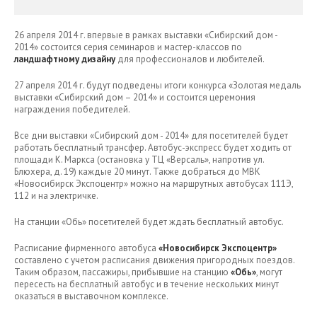
26 апреля 2014 г. впервые в рамках выставки «Сибирский дом -
2014» состоится серия семинаров и мастер-классов по
ландшафтному дизайну
для профессионалов и любителей.
27 апреля 2014 г. будут подведены итоги конкурса «Золотая медаль
выставки «Сибирский дом – 2014» и состоится церемония
награждения победителей.
Все дни выставки «Сибирский дом - 2014» для посетителей будет
работать бесплатный трансфер. Автобус-экспресс будет ходить от
площади К. Маркса (остановка у ТЦ «Версаль», напротив ул.
Блюхера, д. 19) каждые 20 минут. Также добраться до МВК
«Новосибирск Экспоцентр» можно на маршрутных автобусах 111Э,
112 и на электричке.
На станции «Обь» посетителей будет ждать бесплатный автобус.
Расписание фирменного автобуса
«Новосибирск Экспоцентр»
составлено с учетом расписания движения пригородных поездов.
Таким образом, пассажиры, прибывшие на станцию
«Обь»
, могут
пересесть на бесплатный автобус и в течение нескольких минут
оказаться в выставочном комплексе.