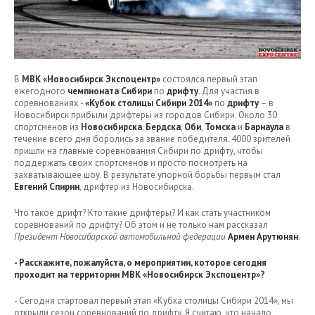
В
МВК «Новосибирск Экспоцентр»
состоялся первый этап
ежегодного
чемпионата Сибири
по
дрифту
. Для участия в
соревнованиях -
«Кубок столицы Сибири 2014»
по
дрифту
– в
Новосибирск прибыли дрифтеры из городов Сибири. Около 30
спортсменов из
Новосибирска
,
Бердска
,
Оби
,
Томска
и
Барнаула
в
течение всего дня боролись за звание победителя. 4000 зрителей
пришли на главные соревнования Сибири по дрифту, чтобы
поддержать своих спортсменов и просто посмотреть на
захватывающее шоу. В результате упорной борьбы первым стал
Евгений Спирин
, дрифтер из Новосибирска.
Что такое дрифт? Кто такие дрифтеры? И как стать участником
соревнований по дрифту? Об этом и не только нам рассказал
Президент Новосибирской автомобильной федерации
Армен Арутюнян
.
- Расскажите, пожалуйста, о мероприятии, которое сегодня
проходит на территории МВК «Новосибирск Экспоцентр»?
- Сегодня стартовал первый этап «Кубка столицы Сибири 2014», мы
открыли сезон соревнований по дрифту. Я считаю, что начало