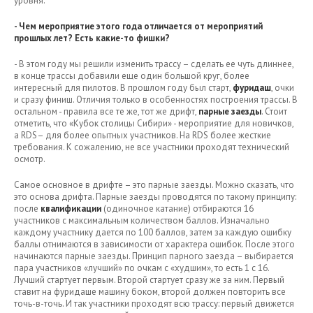
уровня.
- Чем мероприятие этого года отличается от мероприятий
прошлых лет? Есть какие-то фишки?
- В этом году мы решили изменить трассу – сделать ее чуть длиннее,
в конце трассы добавили еще один большой круг, более
интересный для пилотов. В прошлом году был старт,
фуридаш
, очки
и сразу финиш. Отличия только в особенностях построения трассы. В
остальном - правила все те же, тот же дрифт,
парные заезды
. Стоит
отметить, что «Кубок столицы Сибири» - мероприятие для новичков,
а RDS– для более опытных участников. На RDS более жесткие
требования. К сожалению, не все участники проходят технический
осмотр.
Самое основное в дрифте – это парные заезды. Можно сказать, что
это основа дрифта. Парные заезды проводятся по такому принципу:
после
квалификации
(одиночное катание) отбираются 16
участников с максимальным количеством баллов. Изначально
каждому участнику дается по 100 баллов, затем за каждую ошибку
баллы отнимаются в зависимости от характера ошибок. После этого
начинаются парные заезды. Принцип парного заезда – выбирается
пара участников «лучший» по очкам с «худшим», то есть 1 с 16.
Лучший стартует первым. Второй стартует сразу же за ним. Первый
ставит на фуридаше машину боком, второй должен повторить все
точь-в-точь. И так участники проходят всю трассу: первый движется