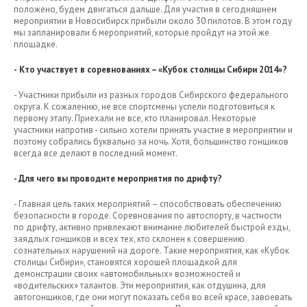
положено, будем двигаться дальше. Для участия в сегодняшнем
мероприятии в Новосибирск прибыли около 30 пилотов. В этом году
мы запланировали 6 мероприятий, которые пройдут на этой же
площадке.
-
Кто участвует в соревнованиях – «Кубок столицы Сибири 2014»?
- Участники прибыли из разных городов Сибирского федерального
округа. К сожалению, не все спортсмены успели подготовиться к
первому этапу. Приехали не все, кто планировал. Некоторые
участники напротив - сильно хотели принять участие в мероприятии и
поэтому собрались буквально за ночь. Хотя, большинство гонщиков
всегда все делают в последний момент.
- Для чего вы проводите мероприятия по дрифту?
- Главная цель таких мероприятий – способствовать обеспечению
безопасности в городе. Соревнования по автоспорту, в частности
по дрифту, активно привлекают внимание любителей быстрой езды,
заядлых гонщиков и всех тех, кто склонен к совершению
сознательных нарушений на дороге. Такие мероприятия, как «Кубок
столицы Сибири», становятся хорошей площадкой для
демонстрации своих «автомобильных» возможностей и
«водительских» талантов. Эти мероприятия, как отдушина, для
автогонщиков, где они могут показать себя во всей красе, завоевать