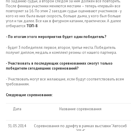
по заданию судьи, а второй следом за ним должен все повторить.
После финиша участники меняются местами – теперь «первый» все
повторяет за 16. По этим 2 заездам судьи оценивают участников - у
кого из них была выше скорость, больше дыма, у кого был больше
угол и так далее. Все как в фигурном катании, практически. А далее
отбирается
ТОП-8
.
- По итогам этого мероприятия будет один победитель?
- Будет 3 победителя: первое, второе, третье места. Победитель
получит диплом, медаль и комплект резины от нашего партнера.
- Участвовать в последующих соревнованиях смогут только
победители сегодняшних соревнований?
- Участвовать могут все желающие, если будут соответствовать всем
требованиям.
Следующие соревнования:
Дата
Название соревнования
31.05.2014
Соревнования по дрифту в рамках выставки "Автосиб
2014"