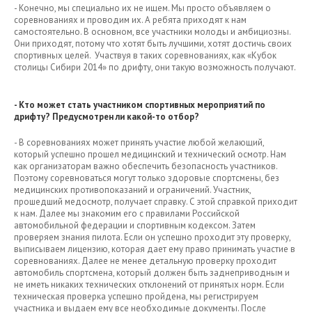
- Конечно, мы специально их не ищем. Мы просто объявляем о
соревнованиях и проводим их. А ребята приходят к нам
самостоятельно. В основном, все участники молоды и амбициозны.
Они приходят, потому что хотят быть лучшими, хотят достичь своих
спортивных целей. Участвуя в таких соревнованиях, как «Кубок
столицы Сибири 2014» по дрифту, они такую возможность получают.
- Кто может стать участником спортивных мероприятий по
дрифту? Предусмотрен ли какой-то отбор?
- В соревнованиях может принять участие любой желающий,
который успешно прошел медицинский и технический осмотр. Нам
как организаторам важно обеспечить безопасность участников.
Поэтому соревноваться могут только здоровые спортсмены, без
медицинских противопоказаний и ограничений. Участник,
прошедший медосмотр, получает справку. С этой справкой приходит
к нам. Далее мы знакомим его с правилами Российской
автомобильной федерации и спортивным кодексом. Затем
проверяем знания пилота. Если он успешно проходит эту проверку,
выписываем лицензию, которая дает ему право принимать участие в
соревнованиях. Далее не менее детальную проверку проходит
автомобиль спортсмена, который должен быть заднеприводным и
не иметь никаких технических отклонений от принятых норм. Если
техническая проверка успешно пройдена, мы регистрируем
участника и выдаем ему все необходимые документы. После