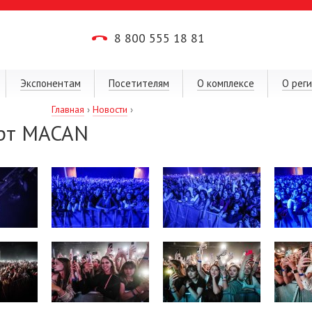
8 800 555 18 81
Экспонентам
Посетителям
О комплексе
О рег
Главная
›
Новости
›
рт MACAN