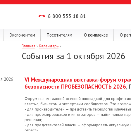
8 800 555 18 81
Экспонентам
Посетителям
О комплексе
О рег
Главная
›
Календарь
›
События за 1 октября 2026
VI Международная выставка-форум отра
ря 2026
безопасности ПРОБЕЗОПАСНОСТЬ 2026
,
Форум станет главной осенней площадкой для професси
властью, бизнесом и экспертным сообществом. Это возмож
- для производителей — представить технологии ключевы
- для проектировщиков и интеграторов — найти новые па
решения;
- для представителей власти — сформировать актуальную 
отрасли.