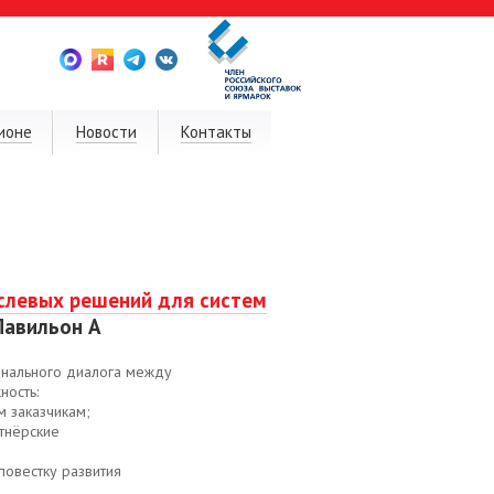
ионе
Новости
Контакты
слевых решений для систем
 Павильон А
онального диалога между
ность:
м заказчикам;
ртнёрские
повестку развития