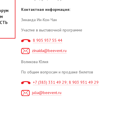
Контактная информация:
орум
ем
Зинаида Ин-Кон-Чан
ОСТЬ
Участие в выставочной программе
8 905 937 55 44
@
beevent
.
ru
zinaida
Воликова Юлия
По общим вопросам и продаже билетов
+7 (383) 331 49 29; 8 903 931 49 29
julia@beevent.ru