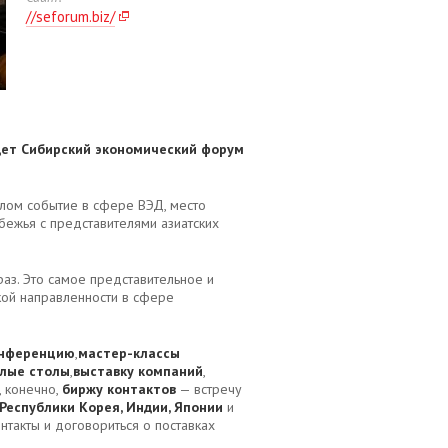
//seforum.biz/
дет Сибирский экономический форум
лом событие в сфере ВЭД, место
бежья с представителями азиатских
раз. Это самое представительное и
кой направленности в сфере
нференцию
,
мастер-классы
глые столы
,
выставку компаний
,
, конечно,
биржу контактов
— встречу
Республики Корея, Индии, Японии
и
нтакты и договориться о поставках