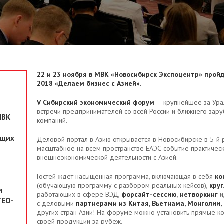
22 и 23 ноября в МВК «Новосибирск Экспоцентр» прой
2018 «Делаем бизнес с Азией».
V Сибирский экономический форум
— крупнейшее за Ура
встречи предпринимателей со всей России и ближнего зару
МВК
компаний.
ущих
Деловой портал в Азию открывается в Новосибирске в 5-й 
масштабное на всем пространстве ЕАЭС событие практичес
внешнеэкономической деятельности с Азией.
Гостей ждет насыщенная программа, включающая в себя
ко
(обучающую программу с разбором реальных кейсов),
кру
и
работающих в сфере ВЭД,
форсайт-сессию
,
нетворкинг
и
ГЕО-
с деловыми
партнерами из Китая, Вьетнама, Монголии, 
других стран Азии! На форуме можно установить прямые ко
своей продукции за рубеж.