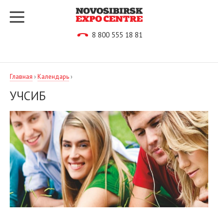
8 800 555 18 81
Главная
›
Календарь
›
УЧСИБ