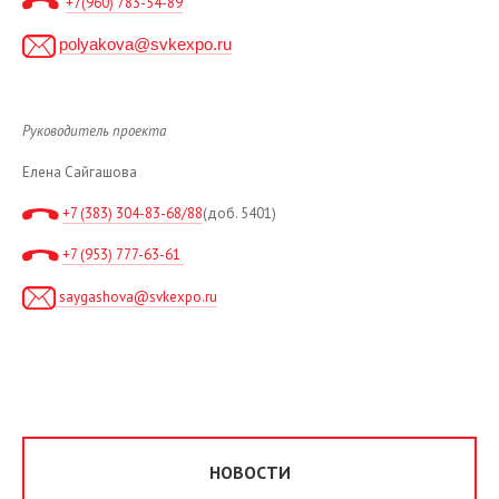
+7(960) 783-54-89
polyakova@svkexpo.ru
Руководитель проекта
Елена Сайгашова
+7
(383) 304-83-68/88
(доб. 5401)
+7 (953) 777-63-61
saygashova@svkexpo.ru
НОВОСТИ