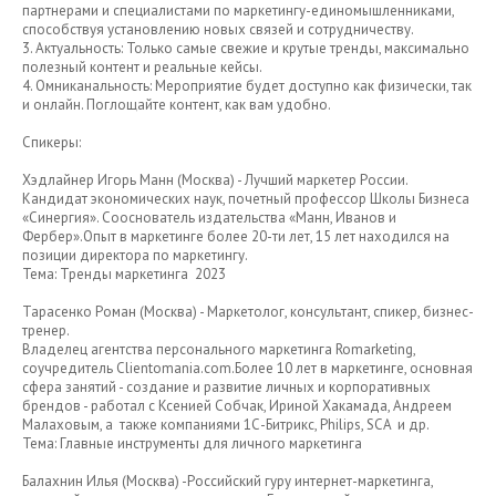
партнерами и специалистами по маркетингу-единомышленниками,
способствуя установлению новых связей и сотрудничеству.
3. Актуальность: Только самые свежие и крутые тренды, максимально
полезный контент и реальные кейсы.
4. Омниканальность: Мероприятие будет доступно как физически, так
и онлайн. Поглощайте контент, как вам удобно.
Спикеры:
Хэдлайнер Игорь Манн (Москва) - Лучший маркетер России.
Кандидат экономических наук, почетный профессор Школы Бизнеса
«Синергия». Сооснователь издательства «Манн, Иванов и
Фербер».Опыт в маркетинге более 20-ти лет, 15 лет находился на
позиции директора по маркетингу.
Тема: Тренды маркетинга 2023
Тарасенко Роман (Москва) - Маркетолог, консультант, спикер, бизнес-
тренер.
Владелец агентства персонального маркетинга Romarketing,
соучредитель Clientomania.com.Более 10 лет в маркетинге, основная
сфера занятий - создание и развитие личных и корпоративных
брендов - работал с Ксенией Собчак, Ириной Хакамада, Андреем
Малаховым, а также компаниями 1С-Битрикс, Philips, SCA и др.
Тема: Главные инструменты для личного маркетинга
Балахнин Илья (Москва) -Российский гуру интернет-маркетинга,