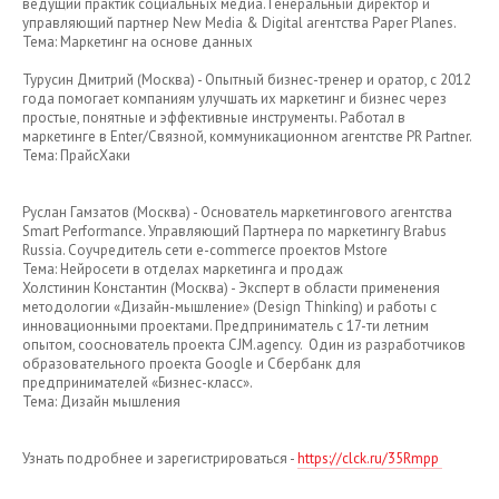
ведущий практик социальных медиа. Генеральный директор и
управляющий партнер New Media & Digital агентства Paper Planes.
Тема: Маркетинг на основе данных
Турусин Дмитрий (Москва) - Опытный бизнес-тренер и оратор, с 2012
года помогает компаниям улучшать их маркетинг и бизнес через
простые, понятные и эффективные инструменты. Работал в
маркетинге в Enter/Связной, коммуникационном агентстве PR Partner.
Тема: ПрайсХаки
Руслан Гамзатов (Москва) - Основатель маркетингового агентства
Smart Performance. Управляющий Партнера по маркетингу Brabus
Russia. Соучредитель сети e-commerce проектов Mstore
Тема: Нейросети в отделах маркетинга и продаж
Холстинин Константин (Москва) - Эксперт в области применения
методологии «Дизайн-мышление» (Design Thinking) и работы с
инновационными проектами. Предприниматель с 17-ти летним
опытом, сооснователь проекта CJM.agency. Один из разработчиков
образовательного проекта Google и Сбербанк для
предпринимателей «Бизнес-класс».
Тема: Дизайн мышления
Узнать подробнее и зарегистрироваться -
https://clck.ru/35Rmpp