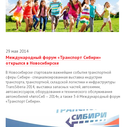
2020
2019
2018
2017
2016
29 мая 2014
Международный форум «Транспорт Сибири»
2015
открылся в Новосибирске
2014
В Новосибирске стартовали важнейшие события транспортной
сферы Сибири - специализированная выставка индустрии
Январь
транспорта, транспортной, складской логистики и инфраструктуры
TransSiberia 2014, выставка запасных частей, автохимии,
Февраль
автоаксессуаров, оборудования и технического обслуживания
автомобилей «АвтоСиб – 2014», а также 3-й Международный форум
Март
«Транспорт Сибири».
Апрель
май