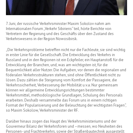
7. Juni, der russische Verkehrsminister Maxim Sokolov nahm am
Internationalen Forum „Verkehr Sibiriens“ teil, hörte Berichte von
Vertretern der Regierung und des Geschäfts über den Zustand des
Verkehrswesens in der Region Nowosibirsk.
„Die Verkehrsprobleme betreffen nicht nur die Fachleute, sie sind wichtig
in erster Linie für die Gesellschaft. Die Entwicklung des Verkehrs in
Russland und in den Regionen ist ein Eckpfeiler, ein Hauptanstoß für die
Entwicklung der Branchen, und, was am wichtigsten ist, für die
Bequemlichkeit aller Nutzer. Die Aufgaben, vor denen die regionalen und
föderalen Verkehrsstrukturen stehen, sind ohne Öffentlichkeit nicht zu
lösen. Dazu zählen die Steigerung vom Komfort der Passagiere, die
Verkehrssicherheit, Verbesserung der Mobilität u.v.a. Nur gemeinsam
können wir allgemeine Entwicklungsrichtungen bestimmter
Verkehrsmittel, methodologische Grundlagen, Schulung des Personals
erarbeiten. Deshalb versammelte das Forum uns in einem richtigen
Format der Popularisierung und der Beleuchtung der wichtigsten Fragen“,
so Maxim Sokolow, Verkehrsminister der RF.
Darüber hinaus zogen das Haupt des Verkehrsministeriums und der
Gouverneur Bilanz der Verkehrsforen und –messen, wo Neuheiten des
Personen- und Frachtverkehrs, sowie der Straßenbautechnik ausgestellt