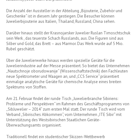
Die Anzahl der Aussteller in der Abteilung „Bijouterie, Zubehör und
Geschenke“ ist in diesem Jahr gestiegen. Die Besucher können
Juwelierbijouterie aus Italien, Thailand, Russland, China sehen.
Darüber hinaus stellt der Krasnojarsker Juwelier Ruslan Timoschtschuk
sein Werk , das teuerste Schach Russlands, aus. Die Figuren sind aus
Silber und Gold, das Brett – aus Marmor. Das Werk wurde auf 5 Mio.
Rubel geschätzt.
Über die Juwelierwerke hinaus werden spezielle Geräte für die
Juwelierindustrie auf der Messe präsentiert. So bietet das Unternehmen
„Nautschnoje oborudowanije“ (Wissenschaftstechnik) den Fachleuten
neue Spektrometer und Waagen an, und „CCS Service“ präsentiert
einmalige analytische Geräte für chemische Analyse eines breiten
Spektrums von Stoffen.
Am 21. Februar findet der runde Tisch „Juwelierbranche Sibiriens:
Probleme und Perspektiven“ im Rahmen des Geschäftsprogramms von
„SibJuwelier – 2014“ zum ersten Mal statt. Der runde Tisch wird vom
Verband „Sibirisches Abkommen“, vom Unternehmen „ITE Sibir“ mit
Unterstützung des Westsibirischen Staatlichen Geräte-
Überwachungsamts organisiert.
Traditionell findet ein studentischer Skizzen-Wettbewerb