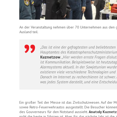
An der Veranstaltung nehmen über 70 Unternehmen aus den 
Ausland teil.
„Das ist eine der gefragtesten und beliebtesten M
Hauptamtes des Katastrophenschutzministerium
Kuznetzow
. „Hier werden ernste Fragen diskut
ist Kommunikation. Beispielsweise ist heutzutage
Alarmsystems aktuell. In der Sowjetunion wurde
existieren viele verschiedene Technologien und 
Danach im Internet zu recherchieren ist schwer.
was jedes System darstellt, und eine Entscheidun
Ein großer Teil der Messe ist das Zivilschutzwesen. Auf der 
sowie Retro-Feuerwehrautos ausgestellt. Die Besucher können
des Gouverneurs für den Notstand aussieht.
Anatoly Kuznet
nicht die beste in Sibirien ist. Aber für das nächste Jahr ist di