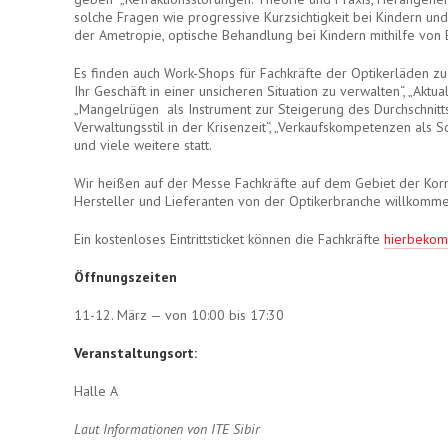
solche Fragen wie progressive Kurzsichtigkeit bei Kindern un
der Ametropie, optische Behandlung bei Kindern mithilfe von
Es finden auch Work-Shops für Fachkräfte der Optikerläden zu 
Ihr Geschäft in einer unsicheren Situation zu verwalten“, „Aktu
„Mangelrügen als Instrument zur Steigerung des Durchschnitt
Verwaltungsstil in der Krisenzeit“, „Verkaufskompetenzen als 
und viele weitere statt.
Wir heißen auf der Messe Fachkräfte auf dem Gebiet der Korre
Hersteller und Lieferanten von der Optikerbranche willkomme
Ein kostenloses Eintrittsticket können die Fachkräfte
hierbeko
Öffnungszeiten
11-12. März — von 10:00 bis 17:30
Veranstaltungsort:
Halle А
Laut Informationen von ITE Sibir