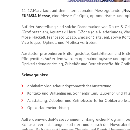
11-12.März läuft auf dem internationalen Messegelände
„Nov
EURASIA-Messe
, eine Messe für Optik, optometrische und op
Auf der Ausstellung sind solche Brandmarken wie Dolce & Gab
(Großbritanien), Aquamax, Hera, C-Zone (die Niederlande), W
More, Hackett, Francesco Lozzo, Emozion3 (Italien), sowie Kon
VizoTeque, Optinett und Miottica vertreten.
Aussteller präsentieren Brillengestelle, Kontaktlinsen und Bri
Pflegemittel. Außerdem werden ophthalmologische und optome
Optikerladeneinrichtung, Zubehör und Betriebsstoffe für Optik
Schwerpunkte
ophthalmologischeundoptometrischeAusstattung
Kontakt- und Brillenlinsen, Sonnenbrillen, Zubehör und Pfl
Ausstattung, Zubehör und Betriebsstoffe für Optikerwerkst
Optikerladeneinrichtung
AußerdemwirddieMessevoneinemumfangreichenProgrammbegle
Schlüsselveranstaltungen soll der runde Tisch der Nowosibi
geben „Refraktionsstörungen: Theorie und Praxis, Herangehen