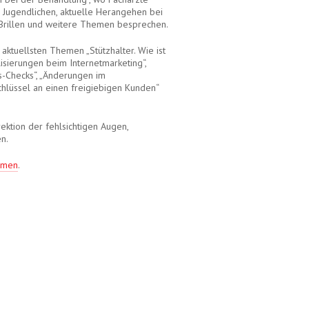
d Jugendlichen, aktuelle Herangehen bei
 Brillen und weitere Themen besprechen.
aktuellsten Themen „Stützhalter. Wie ist
alisierungen beim Internetmarketing“,
s-Checks“, „Änderungen im
Schlüssel an einen freigiebigen Kunden“
ktion der fehlsichtigen Augen,
n.
mmen
.