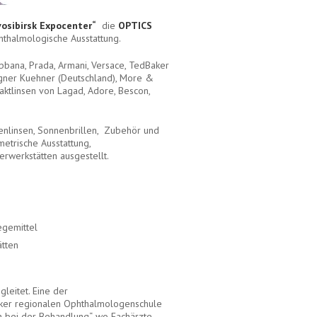
osibirsk Expocenter“
die
OPTICS
hthalmologische Ausstattung.
bana, Prada, Armani, Versace, TedBaker
agner Kuehner (Deutschland), More &
taktlinsen von Lagad, Adore, Bescon,
llenlinsen, Sonnenbrillen, Zubehör und
trische Ausstattung,
erwerkstätten ausgestellt.
egemittel
ätten
itet. Eine der
rsker regionalen Ophthalmologenschule
 bei der Behandlung“, wo Fachärzte