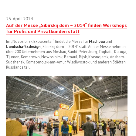
2013
25. April 2014
Auf der Messe „Sibirskij dom – 2014“ finden Workshops
für Profis und Privatkunden statt
Im „Novosibirsk Expocenter“ findet die Messe für
Flachbau
und
Landschaftsdesign
„Sibirskij dom – 2014“ statt. An der Messe nehmen
über 200 Unternehmen aus Moskau, Sankt-Petersburg, Togliatti, Kaluga,
Tjumen, Kemerowo, Nowosibirsk, Barnaul, Bijsk, Krasnojarsk, Anzhero-
Sudzhensk, Komsomolsk-am-Amur, Wladiwostok und anderen Städten
Russlands teil.