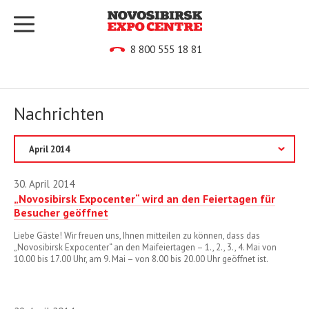
8 800 555 18 81
Nachrichten
2020
30. April 2014
„Novosibirsk Expocenter“ wird an den Feiertagen für
2019
Besucher geöffnet
2017
Liebe Gäste! Wir freuen uns, Ihnen mitteilen zu können, dass das
„Novosibirsk Expocenter“ an den Maifeiertagen – 1., 2., 3., 4. Mai von
2016
10.00 bis 17.00 Uhr, am 9. Mai – von 8.00 bis 20.00 Uhr geöffnet ist.
2015
2014