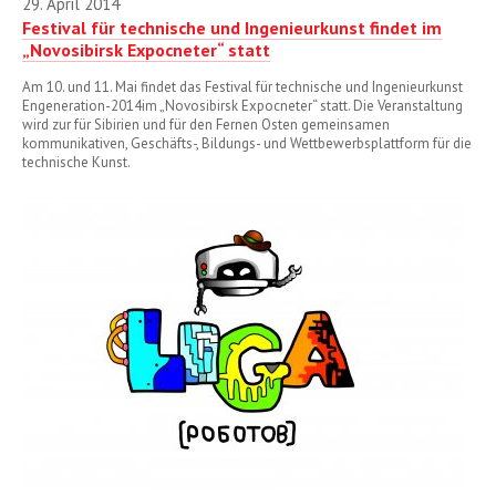
29. April 2014
Festival für technische und Ingenieurkunst findet im
Januar
„Novosibirsk Expocneter“ statt
Februar
Am 10. und 11. Mai findet das Festival für technische und Ingenieurkunst
Engeneration-2014im „Novosibirsk Expocneter“ statt. Die Veranstaltung
März
wird zur für Sibirien und für den Fernen Osten gemeinsamen
kommunikativen, Geschäfts-, Bildungs- und Wettbewerbsplattform für die
technische Kunst.
April
Mai
Juni
Juli
August
September
Oktober
November
Dezember