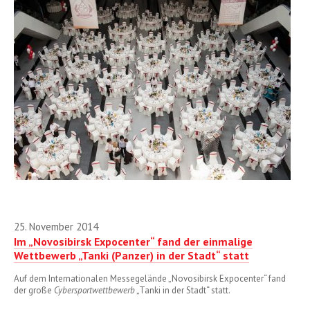
Januar
Februar
März
April
Mai
Juni
Juli
August
25. November 2014
September
Im „Novosibirsk Expocenter“ fand der einmalige
Wettbewerb „Tanki (Panzer) in der Stadt“ statt
Oktober
Auf dem Internationalen Messegelände „Novosibirsk Expocenter“ fand
November
der große
Cybersportwettbewerb
„Tanki in der Stadt“ statt.
Dezember