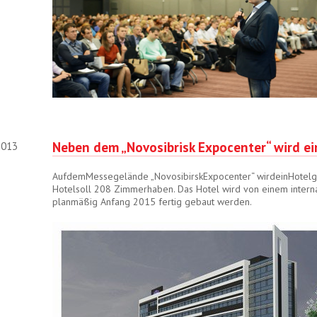
Neben dem „Novosibrisk Expocenter“ wird ei
2013
AufdemMessegelände „NovosibirskExpocenter“ wirdeinHotelge
Hotelsoll 208 Zimmerhaben. Das Hotel wird von einem internat
planmäßig Anfang 2015 fertig gebaut werden.