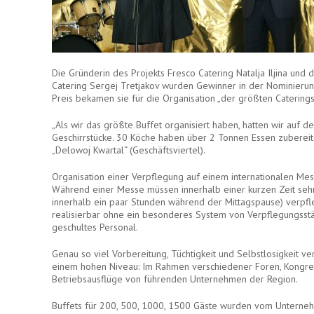
Die Gründerin des Projekts Fresco Catering Natalja Iljina und 
Catering Sergej Tretjakov wurden Gewinner in der Nominierung
Preis bekamen sie für die Organisation „der größten Caterings
„Als wir das größte Buffet organisiert haben, hatten wir auf 
Geschirrstücke. 30 Köche haben über 2 Tonnen Essen zubereitet
„Delowoj Kwartal“ (Geschäftsviertel).
Organisation einer Verpflegung auf einem internationalen Mes
Während einer Messe müssen innerhalb einer kurzen Zeit sehr
innerhalb ein paar Stunden während der Mittagspause) verpfl
realisierbar ohne ein besonderes System von Verpflegungsstät
geschultes Personal.
Genau so viel Vorbereitung, Tüchtigkeit und Selbstlosigkeit ve
einem hohen Niveau: Im Rahmen verschiedener Foren, Kongre
Betriebsausflüge von führenden Unternehmen der Region.
Buffets für 200, 500, 1000, 1500 Gäste wurden vom Unterne