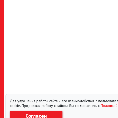
Для улучшения работы сайта и его взаимодействия с пользоват
cookie. Продолжая работу с сайтом, Вы соглашаетесь с
Политикой
© 2013-2018
Согласен
Novosibirsk Expocenter