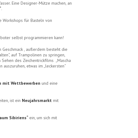
Wasser. Eine Designer-Mütze machen, an
“
.
ie Workshops für Basteln von
boter selbst programmieren kann!
nen Geschmack , außerdem besteht die
alten“, auf Trampolinen zu springen,
im Sehen des Zeichentrickfilms „Mascha
n auszuruhen, etwas im „leckersten“
m mit Wettbewerben
und eine
ten, ist ein
Neujahrsmarkt
mit
um Sibiriens“
ein, um sich mit