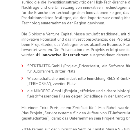
zurück, die die Investitionsattraktivität der High-Tech-Branche 
Nachfrage und die Umsetzung von innovativen Technologien s
für die Branche der technologischen Innovationen zeigen, das
Produktionsstätten festlegen, die den Importersatz ermöglichen
Technologieunternehmen der Region gewinnen.
Die Sibirische Venture Capital Messe schließt traditionell mit
d
innovative Potenzial und das Investitionspotenzial des Projek
beim Projektleiter, das Vorliegen eines aktuellen Business-Pl
bewertet werden. Die Präsentation des Projekts erfolgt unmitt
wurden
41 innovative Unternehmen
ausgezeichnet, darunte
SPEKTRATEK-GmbH (Projekt „DriverAssist, ein Software f
für Autofahrer), dritter Platz
Wissenschaftliche und industrielle Einrichtung RELSIB-Gm
„TERMOSHA“), zweiter Platz
die MIKOPRO-GmbH (Projekt „effektive und sichere biologi
fleischfressenden Pilzen gegen Schädlinge in der Landwirtsc
Mit einem Extra-Preis, einem Zertifikat für 1 Mio. Rubel, w
(das Projekt „Servicesysteme für den Aufbau von IT-Infrastru
gesellschaften“), damit das Unternehmen sein Projekt fertig 
2014 kamen auf der Sibirischen Venture Capital Messe 95 füh