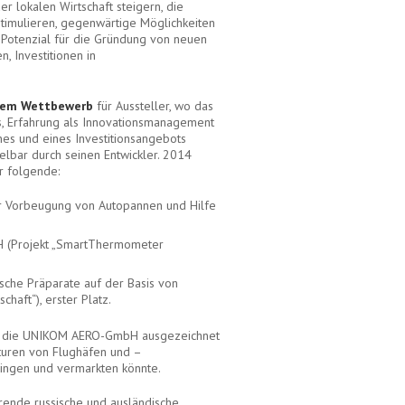
der lokalen Wirtschaft steigern, die
timulieren, gegenwärtige Möglichkeiten
 Potenzial für die Gründung von neuen
, Investitionen in
em Wettbewerb
für Aussteller, wo das
ts, Erfahrung als Innovationsmanagement
anes und eines Investitionsangebots
elbar durch seinen Entwickler. 2014
r folgende:
ür Vorbeugung von Autopannen und Hilfe
bH (Projekt „SmartThermometer
sche Präparate auf der Basis von
haft“), erster Platz.
urde die UNIKOM AERO-GmbH ausgezeichnet
kturen von Flughäfen und –
bringen und vermarkten könnte.
rende russische und ausländische