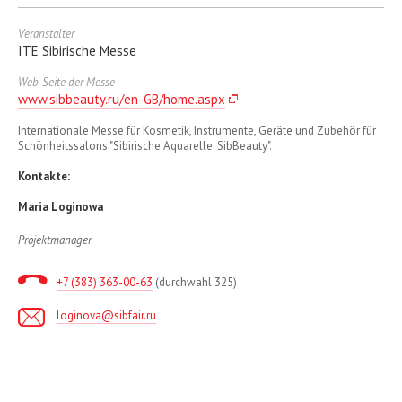
Veranstalter
ITE Sibirische Messe
Web-Seite der Messe
www.sibbeauty.ru/en-GB/home.aspx
Internationale Messe für Kosmetik, Instrumente, Geräte und Zubehör für
Schönheitssalons "Sibirische Aquarelle. SibBeauty".
Kontakte:
Maria Loginowa
Projektmanager
+7 (383) 363-00-63
(durchwahl 325)
loginova@sibfair.ru