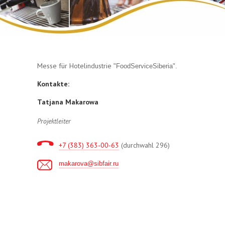
Messe für Hotelindustrie
"FoodServiceSiberia".
Kontakte:
Tatjana Makarowa
Projektleiter
+7 (383) 363-00-63
(durchwahl 296)
makarova@sibfair.ru