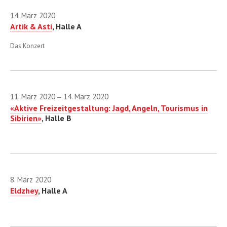
2018
14. März 2020
Artik & Asti
, Halle A
2019
2020
Das Konzert
Januar
Februar
11. März 2020
14. März 2020
—
«Aktive Freizeitgestaltung: Jagd, Angeln, Tourismus in
März
Sibirien»
, Halle B
April
Mai
Juni
8. März 2020
November
Eldzhey
, Halle A