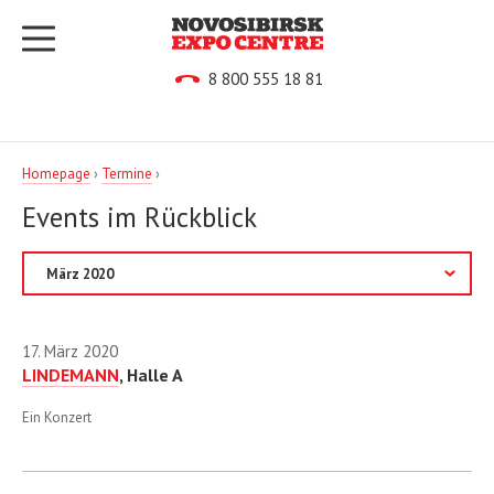
8 800 555 18 81
Homepage
›
Termine
›
Events im Rückblick
2013
17. März 2020
2014
LINDEMANN
, Halle A
2015
Ein Konzert
2016
2017