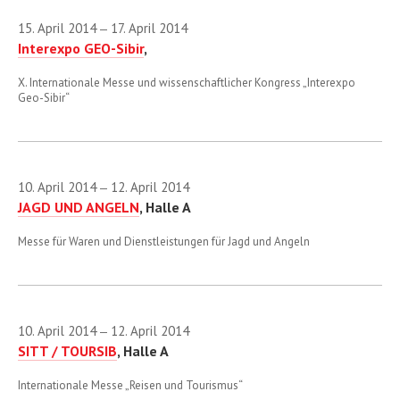
April
15. April 2014
17. April 2014
—
Mai
Interexpo GEO-Sibir
,
Juni
X. Internationale Messe und wissenschaftlicher Kongress „Interexpo
Geo-Sibir“
August
September
Oktober
10. April 2014
12. April 2014
—
November
JAGD UND ANGELN
, Halle A
Dezember
Messe für Waren und Dienstleistungen für Jagd und Angeln
2015
2016
2017
10. April 2014
12. April 2014
—
SITT / TOURSIB
, Halle A
2018
Internationale Messe „Reisen und Tourismus“
2019